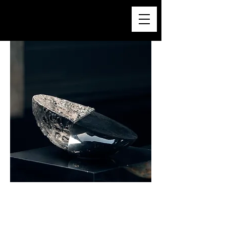
Alessandro Rametta
Scultore e Maestro d'Arte, fonda
nel